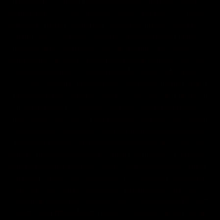
reproducir o crear trabajos derivados del Sitio, total o
parcialmente, y en cualquier forma, formato o medio.
Ninguna marca comercial, logotipo, gráfico, sonido o
imagen del Sitio puede copiarse, modificarse, difundirse o
retransmitirse a menos que lo permita por escrito el
propietario de dicha marca comercial, logotipo, gráfico,
sonido o imagen, es decir, DICORA y/o IKO. Al utilizar el
Sitio, se le otorga un derecho no exclusivo, intransferible y
limitado para ver y usar el Sitio y el contenido del mismo, en
su computadora o dispositivo móvil solo para propósitos
no comerciales y/o informativos, siempre que usted
consienta en y acepte, sin ninguna modificación, todos los
avisos, términos y condiciones establecidos en el Sitio. No
puede modificar, distribuir, transmitir, mostrar, reproducir,
publicar, otorgar licencias, crear trabajos derivados, eliminar
cualquier aviso de derechos de propiedad intelectual,
transferir o vender cualquier información, material o
contenido disponible en este Sitio. Contenido de DICORA
son © 2024 DICORA S.A. DE C.V., Contenido de IKO son ©