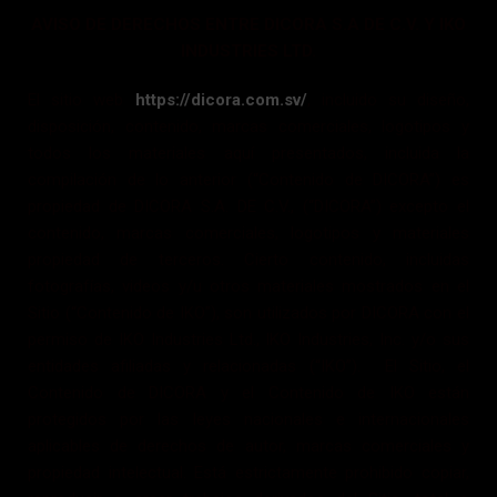
AVISO DE DERECHOS ENTRE DICORA S.A DE C.V. Y IKO
INDUSTRIES LTD.
El sitio web
https://dicora.com.sv/
, incluido su diseño,
disposición, contenido, marcas comerciales, logotipos y
todos los materiales aquí presentados, incluida la
compilación de lo anterior (“Contenido de DICORA”) es
propiedad de DICORA S.A. DE C.V., (“DICORA”) excepto el
contenido, marcas comerciales, logotipos y materiales
propiedad de terceros. Cierto contenido, incluidas
fotografías, videos y/u otros materiales mostrados en el
Sitio (“Contenido de IKO”), son utilizados por DICORA con el
permiso de IKO Industries Ltd., IKO Industries, Inc. y/o sus
entidades afiliadas y relacionadas (“IKO”). El Sitio, el
Contenido de DICORA y el Contenido de IKO están
protegidos por las leyes nacionales e internacionales
aplicables de derechos de autor, marcas comerciales y
propiedad intelectual. Está estrictamente prohibido copiar,