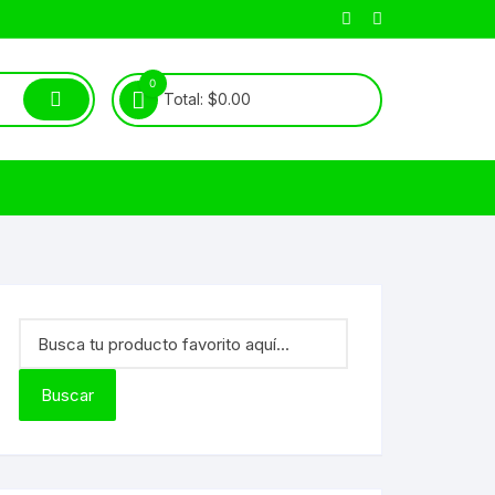
0
Total:
$
0.00