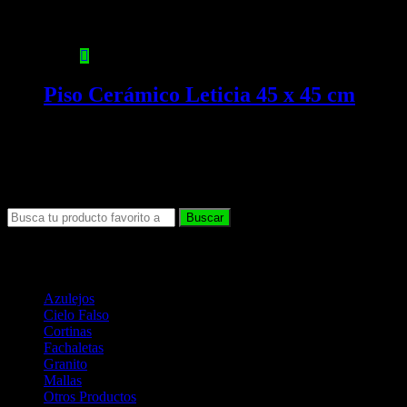
Piso Cerámico Leticia 45 x 45 cm
Categorías de Productos
Azulejos
(19)
Cielo Falso
(6)
Cortinas
(8)
Fachaletas
(14)
Granito
(2)
Mallas
(1)
Otros Productos
(2)