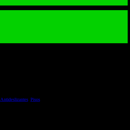
 Antideslizante Castulo Cotto
Castulo Cotto 45×45 cm
:
Antideslizantes
,
Pisos