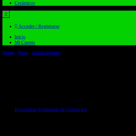
Cerámicos
Acceder / Registrarse
Inicio
Mi Cuenta
Home
/
Pisos
/
Antideslizantes
/ Piso Cerámico Antideslizante Castu
Description
Formulario de Cotización
Description
Piso Cerámico Antideslizante Castulo Cotto 45×45 cm