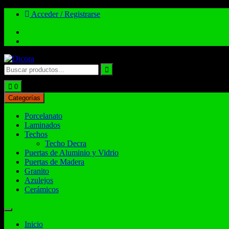
Acceder / Registrarse
Total:
$
0.00
0
Categorías
Porcelanato
Laminados
Techos
Techo Decra
Puertas de Aluminio y Vidrio
Puertas de Madera
Granito
Azulejos
Cerámicos
Inicio