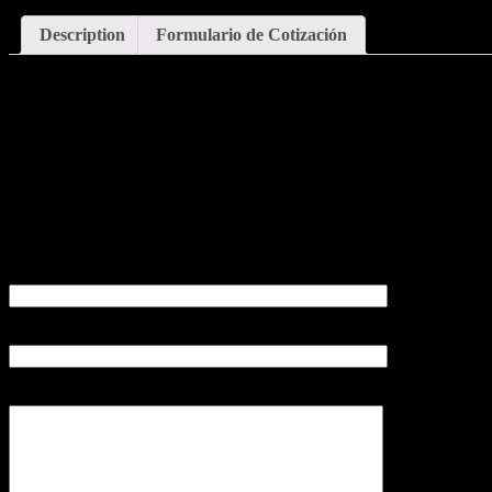
Description
Formulario de Cotización
Description
Piso Cerámico Antideslizante Centenera 45×45 cm
Exteriores
Por favor llene el siguiente formulario para solicitar la cotización cor
Tu nombre
Tu correo electrónico
Tu mensaje (opcional)