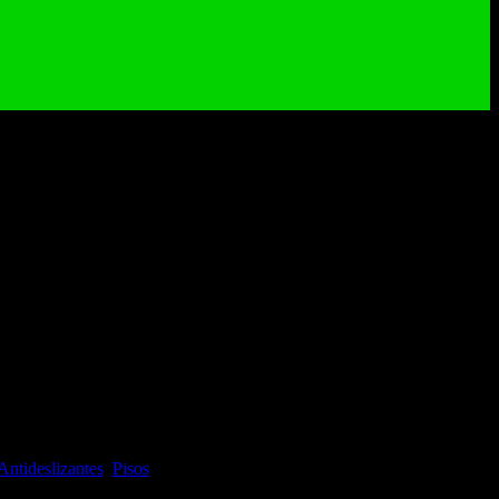
 Antideslizante Centenera
 Centenera 45×45 cm
Antideslizantes
,
Pisos