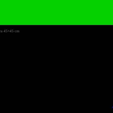
era 45×45 cm
Piso Cerámico
45×45 cm
Piso Cerámico Antideslizante
Colores Disponible
Centera Gris
Centenera Marrón
Centenera Noce
SKU:
DicYXO85
Categories: