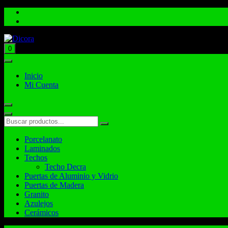
Total:
$
0.00
0
Inicio
Mi Cuenta
Porcelanato
Laminados
Techos
Techo Decra
Puertas de Aluminio y Vidrio
Puertas de Madera
Granito
Azulejos
Cerámicos