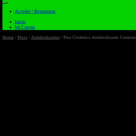
Acceder / Registrarse
Inicio
Mi Cuenta
Home
/
Pisos
/
Antideslizantes
/ Piso Cerámico Antideslizante Centen