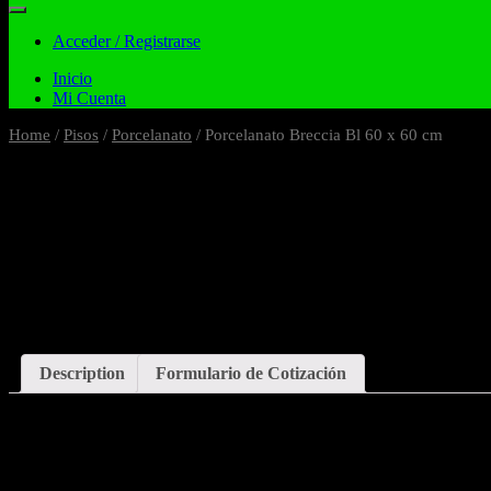
Acceder / Registrarse
Inicio
Mi Cuenta
Home
/
Pisos
/
Porcelanato
/ Porcelanato Breccia Bl 60 x 60 cm
Description
Formulario de Cotización
Description
Porcelanato Breccia Bl 60 x 60 cm