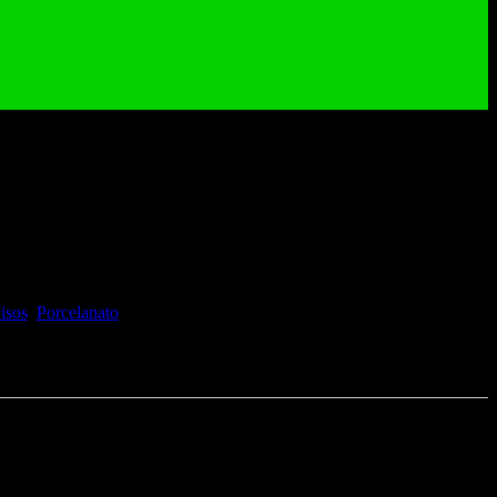
eccia Bl 60 x 60 cm
0 cm
isos
,
Porcelanato