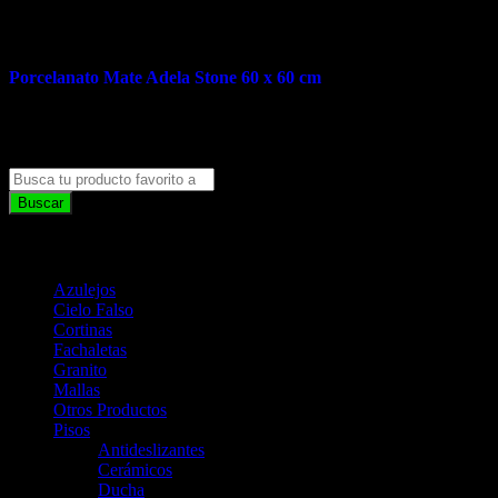
Porcelanato Mate Adela Stone 60 x 60 cm
Categorías de Productos
Azulejos
(19)
Cielo Falso
(6)
Cortinas
(8)
Fachaletas
(14)
Granito
(2)
Mallas
(1)
Otros Productos
(2)
Pisos
(171)
Antideslizantes
(22)
Cerámicos
(73)
Ducha
(5)