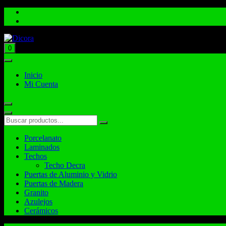
Total:
$
0.00
0
Inicio
Mi Cuenta
Porcelanato
Laminados
Techos
Techo Decra
Puertas de Aluminio y Vidrio
Puertas de Madera
Granito
Azulejos
Cerámicos