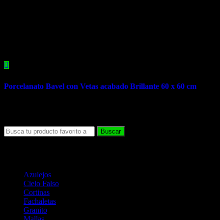
Related products
Porcelanato Bavel con Vetas acabado Brillante 60 x 60 cm
Categorías de Productos
Azulejos
(19)
Cielo Falso
(6)
Cortinas
(8)
Fachaletas
(14)
Granito
(2)
Mallas
(1)