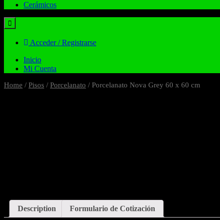
Cerámicos
Acceder / Registrarse
Inicio
Mi Cuenta
Home
/
Pisos
/
Porcelanato
/ Porcelanato Nova Grey 60 x 60 cm
Description
Formulario de Cotización