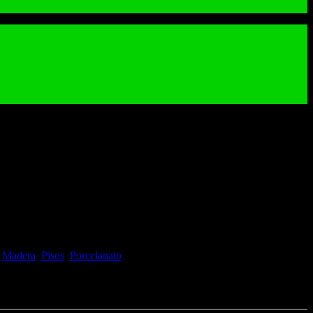
ova Grey 60 x 60 cm
0 cm
:
Madera
,
Pisos
,
Porcelanato