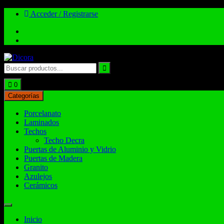
Acceder / Registrarse
Total:
$
0.00
0
Categorías
Porcelanato
Laminados
Techos
Techo Decra
Puertas de Aluminio y Vidrio
Puertas de Madera
Granito
Azulejos
Cerámicos
Inicio