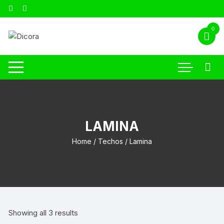
0
LAMINA
Home
/
Techos
/ Lamina
Showing all 3 results