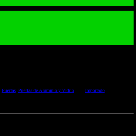
minio y Vidrio PAV1
PAV1
:
Puertas
,
Puertas de Aluminio y Vidrio
Tag:
Importado