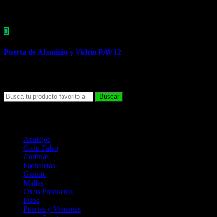
Related products
Puerta de Aluminio y Vidrio PAV12
Categorías de Productos
Azulejos
(19)
Cielo Falso
(6)
Cortinas
(8)
Fachaletas
(14)
Granito
(2)
Mallas
(1)
Otros Productos
(2)
Pisos
(171)
Puertas y Ventanas
(50)