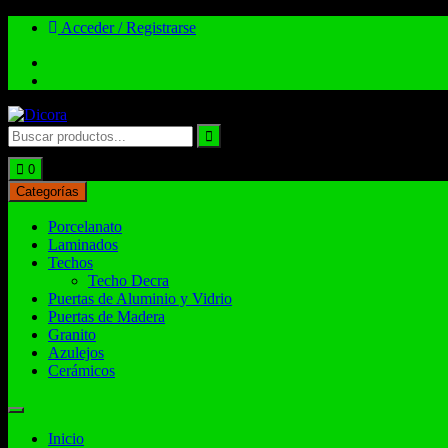
Acceder / Registrarse
Total:
$
0.00
0
Categorías
Porcelanato
Laminados
Techos
Techo Decra
Puertas de Aluminio y Vidrio
Puertas de Madera
Granito
Azulejos
Cerámicos
Inicio