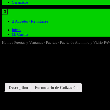
Cerámicos
Acceder / Registrarse
Inicio
Mi Cuenta
Home
/
Puertas y Ventanas
/
Puertas
/ Puerta de Aluminio y Vidrio PA
Description
Formulario de Cotización
Description