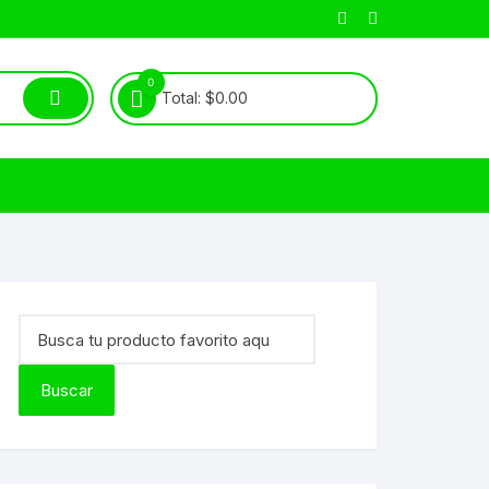
0
Total:
$
0.00